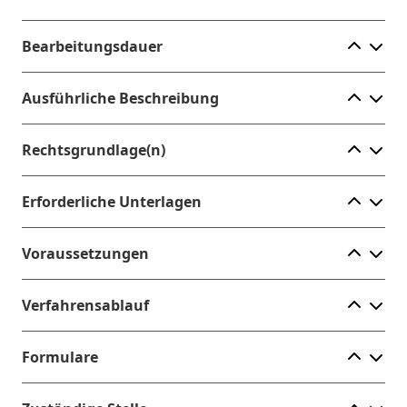
Ele
Bearbeitungsdauer
Ele
Ausführliche Beschreibung
Ele
Rechtsgrundlage(n)
Ele
Erforderliche Unterlagen
Ele
Voraussetzungen
Ele
Verfahrensablauf
Ele
Formulare