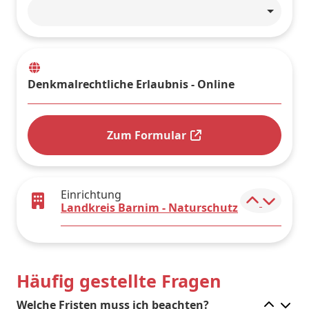
Wohnort
Denkmalrechtliche Erlaubnis - Online
Zum Formular
Einrichtung
Elemen
Landkreis Barnim - Naturschutz
Häufig gestellte Fragen
Ele
Welche Fristen muss ich beachten?