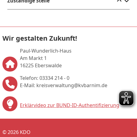
Ele
Zuständige Stelle
Wir gestalten Zukunft!
Paul-Wunderlich-Haus
Am Markt 1
16225 Eberswalde
Telefon: 03334 214 - 0
E-Mail: kreisverwaltung@kvbarnim.de
Erklärvideo zur BUND-ID-Authentifizierung
© 2026 KDO