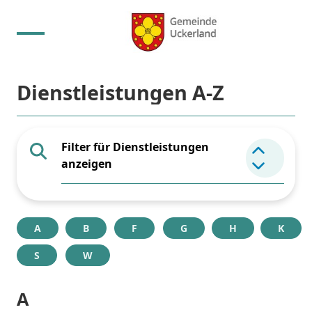
Dienstleistungen A-Z
Filter für Dienstleistungen
Element 
anzeigen
A
B
F
G
H
K
S
W
A