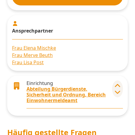
Ansprechpartner
Frau Elena Mischke
Frau Merve Beuth
Frau Lisa Post
Einrichtung
Abteilung Bürgerdienste,
Elemen
Sicherheit und Ordnung, Bereich
Einwohnermeldeamt
Häufig gestellte Fragen