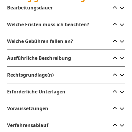
Ele
Bearbeitungsdauer
Ele
Welche Fristen muss ich beachten?
Ele
Welche Gebühren fallen an?
Ele
Ausführliche Beschreibung
Ele
Rechtsgrundlage(n)
Ele
Erforderliche Unterlagen
Ele
Voraussetzungen
Ele
Verfahrensablauf