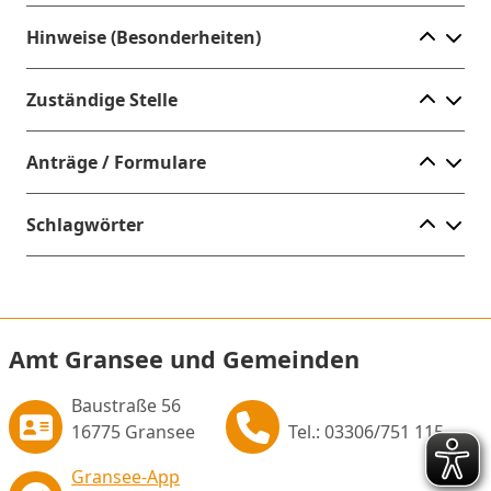
Ele
Hinweise (Besonderheiten)
Ele
Zuständige Stelle
Ele
Anträge / Formulare
Ele
Schlagwörter
Amt Gransee und Gemeinden
Baustraße 56
16775 Gransee
Tel.: 03306/751 115
Gransee-App