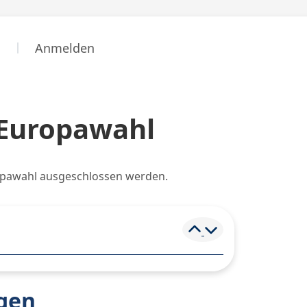
n
Anmelden
 Europawahl
opawahl ausgeschlossen werden.
Element ein- und
agen