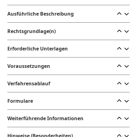
Ele
Ausführliche Beschreibung
Ele
Rechtsgrundlage(n)
Ele
Erforderliche Unterlagen
Ele
Voraussetzungen
Ele
Verfahrensablauf
Ele
Formulare
Ele
Weiterführende Informationen
Ele
Hinweise (Besonderheiten)