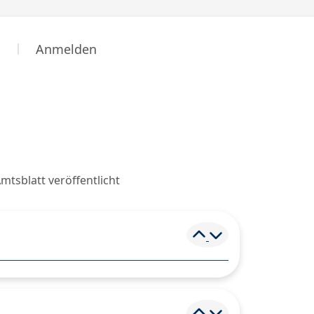
n
Anmelden
sblatt veröffentlicht
Element ein- und
Element ein- und