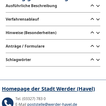
Ele
Ausführliche Beschreibung
Ele
Verfahrensablauf
Ele
Hinweise (Besonderheiten)
Ele
Anträge / Formulare
Ele
Schlagwörter
Homepage der Stadt Werder (Havel)
Tel. (03327) 783 0
E-Mail
poststelle@werder-havel.de