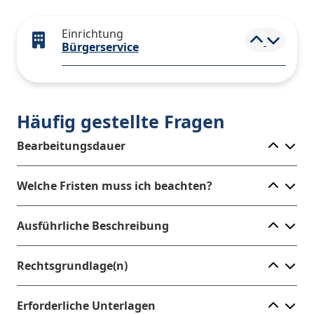
Einrichtung
Elemen
Bürgerservice
Häufig gestellte Fragen
Ele
Bearbeitungsdauer
Ele
Welche Fristen muss ich beachten?
Ele
Ausführliche Beschreibung
Ele
Rechtsgrundlage(n)
Ele
Erforderliche Unterlagen