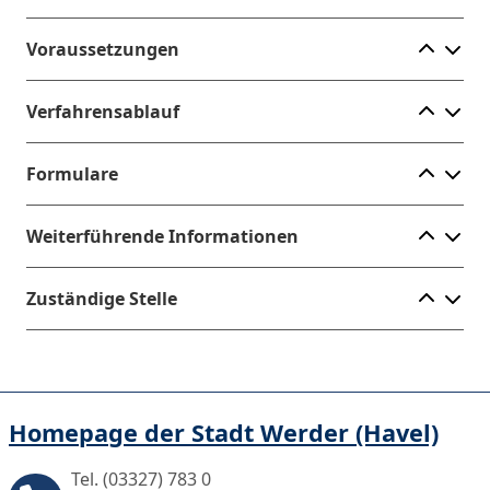
Ele
Voraussetzungen
Ele
Verfahrensablauf
Ele
Formulare
Ele
Weiterführende Informationen
Ele
Zuständige Stelle
Homepage der Stadt Werder (Havel)
Tel. (03327) 783 0