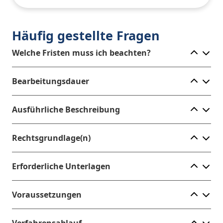
Häufig gestellte Fragen
Ele
Welche Fristen muss ich beachten?
Ele
Bearbeitungsdauer
Ele
Ausführliche Beschreibung
Ele
Rechtsgrundlage(n)
Ele
Erforderliche Unterlagen
Ele
Voraussetzungen
Ele
Verfahrensablauf