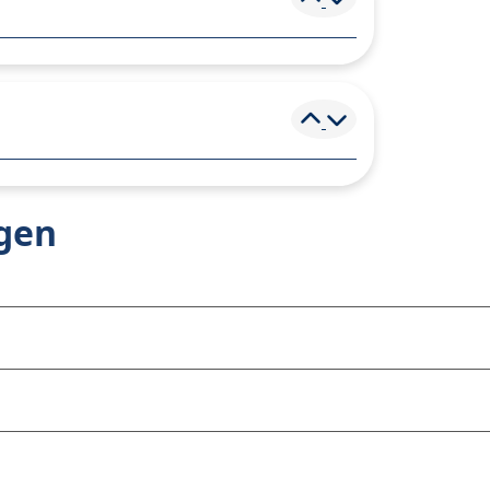
Element ein- und
agen