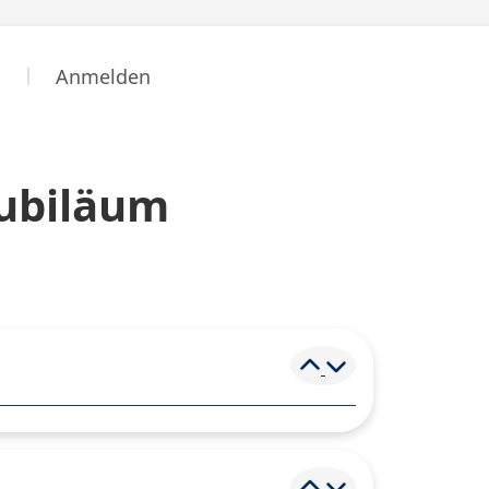
n
Anmelden
jubiläum
Element ein- und
Element ein- und