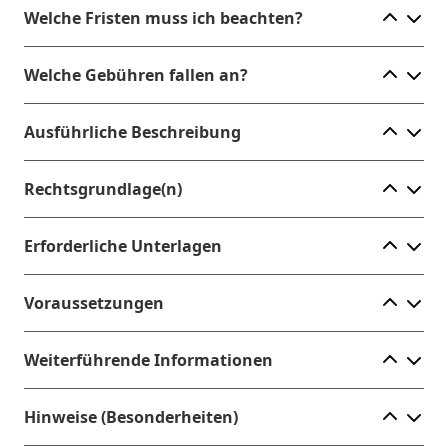
Ele
Welche Fristen muss ich beachten?
Ele
Welche Gebühren fallen an?
Ele
Ausführliche Beschreibung
Ele
Rechtsgrundlage(n)
Ele
Erforderliche Unterlagen
Ele
Voraussetzungen
Ele
Weiterführende Informationen
Ele
Hinweise (Besonderheiten)