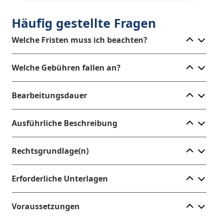
Häufig gestellte Fragen
Ele
Welche Fristen muss ich beachten?
Ele
Welche Gebühren fallen an?
Ele
Bearbeitungsdauer
Ele
Ausführliche Beschreibung
Ele
Rechtsgrundlage(n)
Ele
Erforderliche Unterlagen
Ele
Voraussetzungen