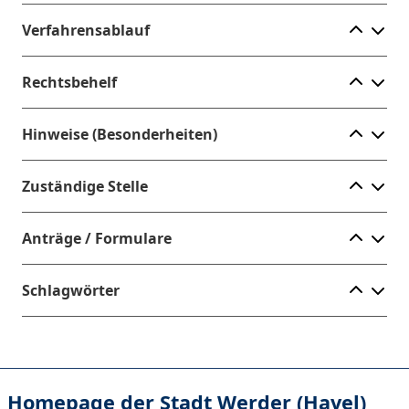
Ele
Verfahrensablauf
Ele
Rechtsbehelf
Ele
Hinweise (Besonderheiten)
Ele
Zuständige Stelle
Ele
Anträge / Formulare
Ele
Schlagwörter
Homepage der Stadt Werder (Havel)