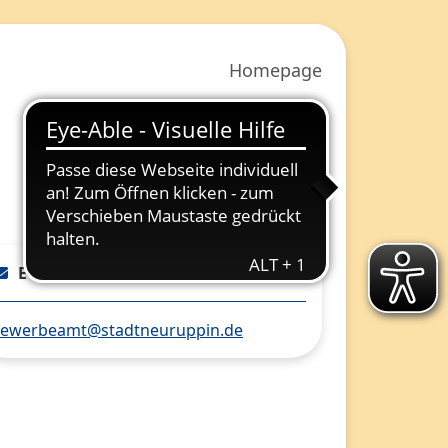
Homepage
E-Mail
ewerbeamt@stadtneuruppin.de